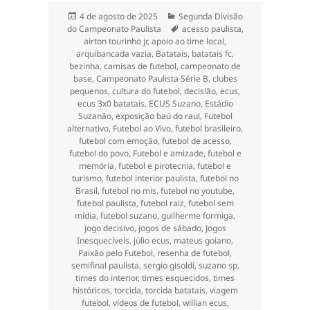
Publicado
Categorias
4 de agosto de 2025
Segunda Divisão
em
Tags
do Campeonato Paulista
acesso paulista
,
airton tourinho jr
,
apoio ao time local
,
arquibancada vazia
,
Batatais
,
batatais fc
,
bezinha
,
camisas de futebol
,
campeonato de
base
,
Campeonato Paulista Série B
,
clubes
pequenos
,
cultura do futebol
,
decis!ão
,
ecus
,
ecus 3x0 batatais
,
ECUS Suzano
,
Estádio
Suzanão
,
exposição baú do raul
,
Futebol
alternativo
,
Futebol ao Vivo
,
futebol brasileiro
,
futebol com emoção
,
futebol de acesso
,
futebol do povo
,
Futebol e amizade
,
futebol e
memória
,
futebol e pirotecnia
,
futebol e
turismo
,
futebol interior paulista
,
futebol no
Brasil
,
futebol no mis
,
futebol no youtube
,
futebol paulista
,
futebol raiz
,
futebol sem
mídia
,
futebol suzano
,
guilherme formiga
,
jogo decisivo
,
jogos de sábado
,
Jogos
Inesquecíveis
,
júlio ecus
,
mateus goiano
,
Paixão pelo Futebol
,
resenha de futebol
,
semifinal paulista
,
sergio gisoldi
,
suzano sp
,
times do interior
,
times esquecidos
,
times
históricos
,
torcida
,
torcida batatais
,
viagem
futebol
,
vídeos de futebol
,
willian ecus
,