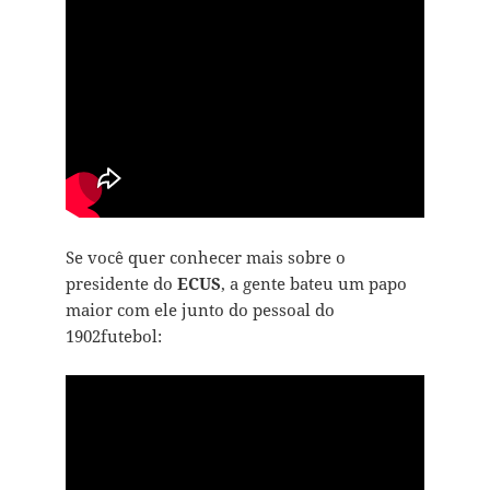
Se você quer conhecer mais sobre o
presidente do
ECUS
, a gente bateu um papo
maior com ele junto do pessoal do
1902futebol: