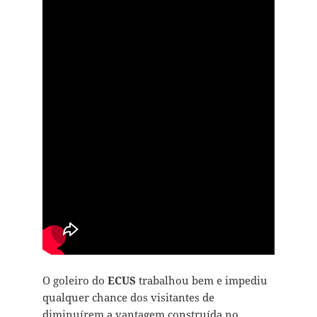
O goleiro do
ECUS
trabalhou bem e impediu
qualquer chance dos visitantes de
diminuírem a vantagem construída no