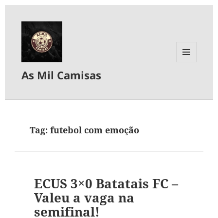
MENU
As Mil Camisas
E
WIDGETS
Tag:
futebol com emoção
ECUS 3×0 Batatais FC –
Valeu a vaga na
semifinal!