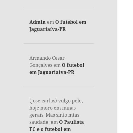
Admin
em
O futebol em
Jaguariaíva-PR
Armando Cesar
Gonçalves
em
O futebol
em Jaguariaíva-PR
(Jose carlos) vulgo pele,
hoje moro em minas
gerais. Mas sinto mtas
saudade.
em
O Paulista
FC e o futebol em