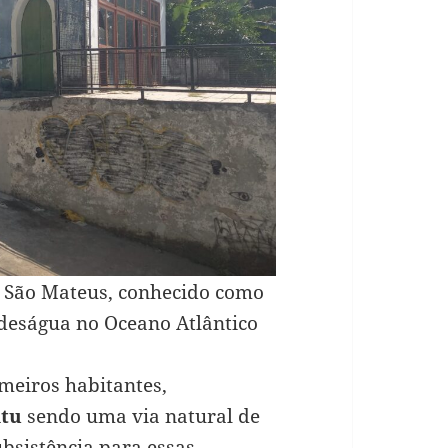
io São Mateus, conhecido como
 deságua no Oceano Atlântico
imeiros habitantes,
tu
sendo uma via natural de
ubsistência para essas