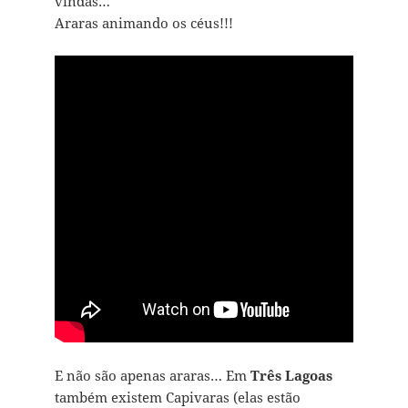
vindas…
Araras animando os céus!!!
E não são apenas araras… Em
Três Lagoas
também existem Capivaras (elas estão