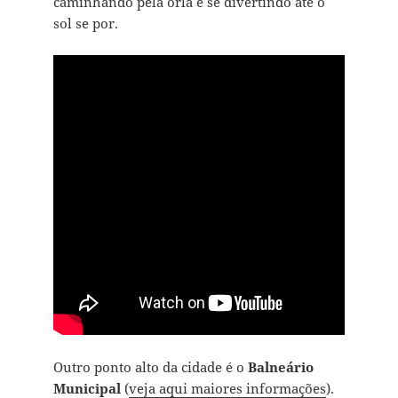
caminhando pela orla e se divertindo até o
sol se por.
Outro ponto alto da cidade é o
Balneário
Municipal
(
veja aqui maiores informações
).