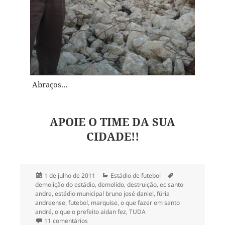
Abraços…
APOIE O TIME DA SUA
CIDADE!!
Publicado
Categorias
Tags
1 de julho de 2011
Estádio de futebol
em
demolição do estádio
,
demolido
,
destruição
,
ec santo
andre
,
estádio municipal bruno josé daniel
,
fúria
andreense
,
futebol
,
marquise
,
o que fazer em santo
andré
,
o que o prefeito aidan fez
,
TUDA
em Um estádio ao chão…
11 comentários