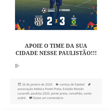
APOIE O TIME DA SUA
CIDADE NESSE PAULISTÃO!!!
]]>
Publicado
Categorias
Tags
26 de janeiro de 2020
camisa de futebol
em
associação Atlética Ponte Preta
,
Estádio Moisés
Lucarelli
,
paulista 2020
,
ponte preta
,
ramalhão
,
santo
em Começou o Paulistão 2020!!!
andré
Deixe um comentário