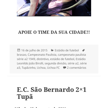
APOIE O TIME DA SUA CIDADE!!
Publicado
Categorias
Tags
16 de julho de 2015
Estádio de futebol
em
brasao
,
Campeonato Paulista
,
campeonato paulista
série a2 1949
,
distintivo
,
estádio de futebol
,
Estádio
Leonildo João Birolli
,
segunda divisão
,
série a2
,
série
em Estádios do 
a3
,
Tupãzinho
,
Uchoa
,
Uchoa FC
2 comentários
E.C. São Bernardo 2×1
Tupã