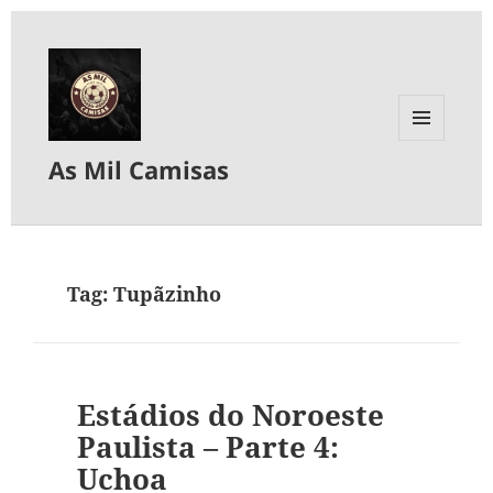
MENU
As Mil Camisas
E
WIDGETS
Tag:
Tupãzinho
Estádios do Noroeste
Paulista – Parte 4:
Uchoa