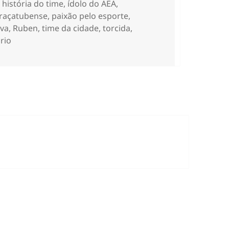
,
história do time
,
ídolo do AEA
,
raçatubense
,
paixão pelo esporte
,
lva
,
Ruben
,
time da cidade
,
torcida
,
em Live sobre a Associação Esportiva Araçatuba com o 
rio