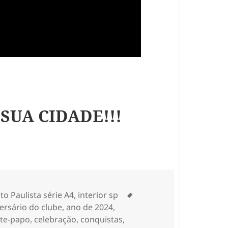
 SUA CIDADE!!!
Tags
 Paulista série A4
,
interior sp
ersário do clube
,
ano de 2024
,
te-papo
,
celebração
,
conquistas
,