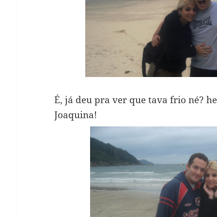
É, já deu pra ver que tava frio né? h
Joaquina!