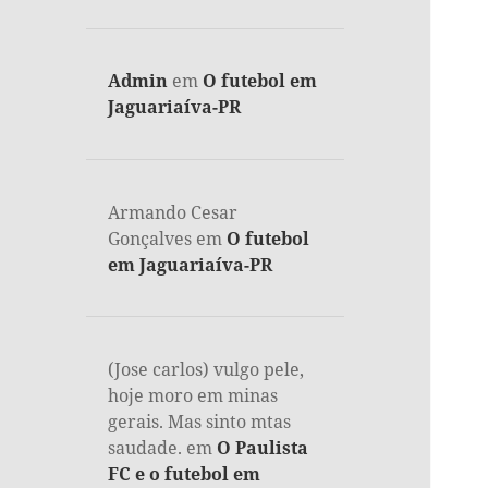
Admin
em
O futebol em
Jaguariaíva-PR
Armando Cesar
Gonçalves
em
O futebol
em Jaguariaíva-PR
(Jose carlos) vulgo pele,
hoje moro em minas
gerais. Mas sinto mtas
saudade.
em
O Paulista
FC e o futebol em