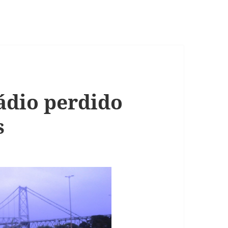
ádio perdido
s