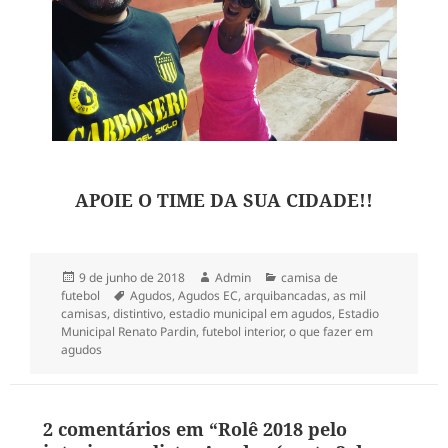
APOIE O TIME DA SUA CIDADE!!
Publicado
Autor
Categorias
9 de junho de 2018
Admin
camisa de
em
Tags
futebol
Agudos
,
Agudos EC
,
arquibancadas
,
as mil
camisas
,
distintivo
,
estadio municipal em agudos
,
Estadio
Municipal Renato Pardin
,
futebol interior
,
o que fazer em
agudos
2 comentários em “Rolê 2018 pelo