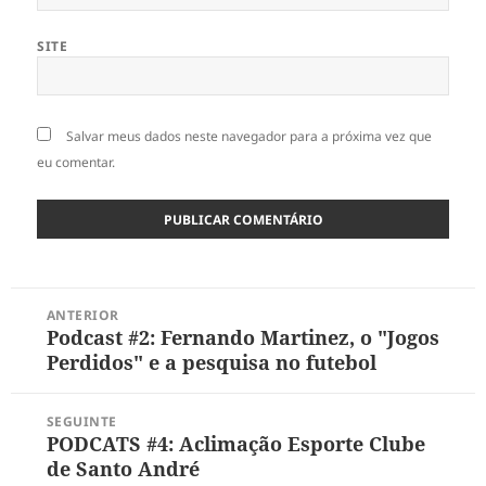
SITE
Salvar meus dados neste navegador para a próxima vez que
eu comentar.
Navegação
ANTERIOR
de
Podcast #2: Fernando Martinez, o "Jogos
Post
Post
Perdidos" e a pesquisa no futebol
anterior:
SEGUINTE
PODCATS #4: Aclimação Esporte Clube
Próximo
de Santo André
post: