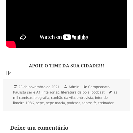
APOIE O TIME DA SUA CIDADE!!!
]]>
Publicado
Autor
Categorias
23 de novembro de 2021
Admin
Campeonato
em
Tags
Paulista série A1
,
interior sp
,
literatura da bola
,
podcast
as
mil camisas
,
biografia
,
canhão da vila
,
entrevista
,
inter de
limeira 1986
,
pepe
,
pepe macia
,
podcast
,
santos fc
,
treinador
Deixe um comentário