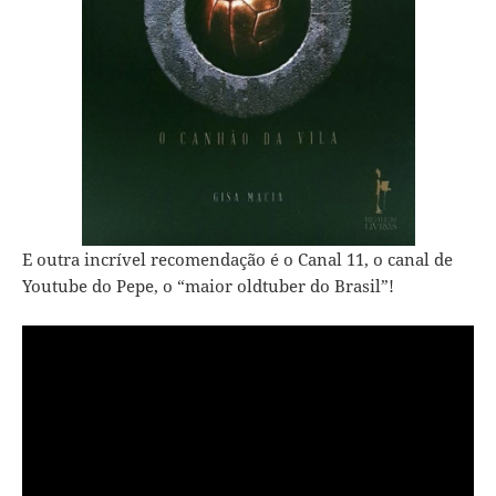
E outra incrível recomendação é o
Canal 11, o canal de
Youtube do Pepe
, o “maior oldtuber do Brasil”!