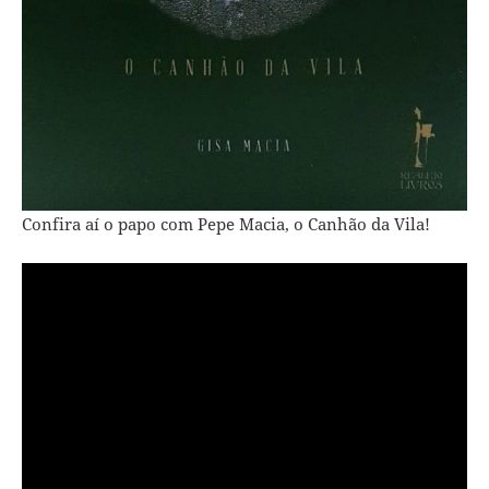
Confira aí o papo com Pepe Macia, o Canhão da Vila!