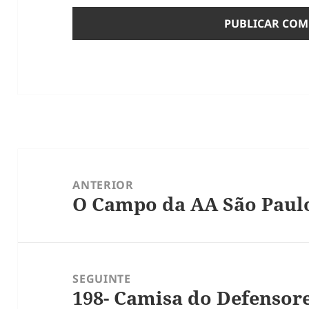
Navegação
de
ANTERIOR
O Campo da AA São Paul
Post
Post
anterior:
SEGUINTE
198- Camisa do Defensor
Próximo