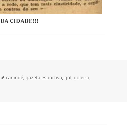
SUA CIDADE!!!
Tags
canindé
,
gazeta esportiva
,
gol
,
goleiro
,