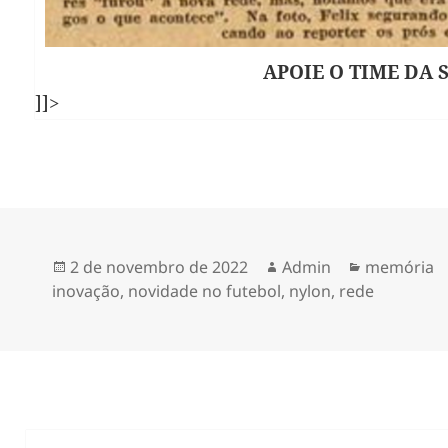
APOIE O TIME DA 
]]>
Publicado
Autor
Categorias
2 de novembro de 2022
Admin
memória
em
inovação
,
novidade no futebol
,
nylon
,
rede