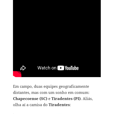
Em campo, duas equipes geograficamente
distantes, mas com um sonho em comum:
Chapecoense (SC)
e
Tiradentes (PI)
. Aliás,
olha aí a camisa do
Tiradentes
: