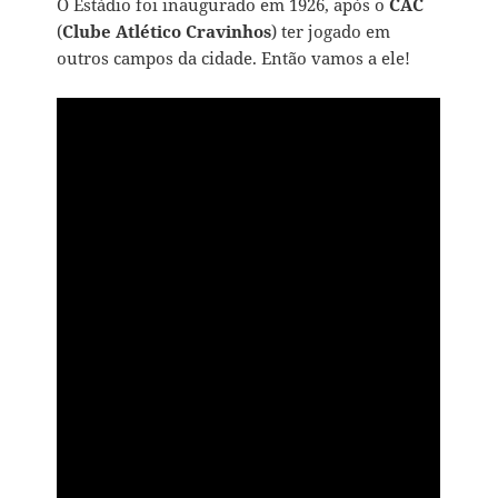
O Estádio foi inaugurado em 1926, após o
CAC
(
Clube Atlético Cravinhos
) ter jogado em
outros campos da cidade. Então vamos a ele!