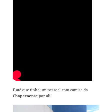
E até que tinha um pessoal com camisa da
Chapecoense
por ali!