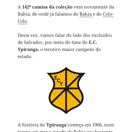
A
142ª camisa da coleção
vem novamente da
Bahia, de onde já falamos do
Bahia
e do
Colo-
Colo
.
Desta vez, vamos falar do lado dos excluídos
de Salvador, por meio do time do
E.C.
Ypiranga
, o terceiro maior campeão do
estado.
A história do
Ypiranga
começa em 1906, num
tempo em que o estado da Bahia era bastante