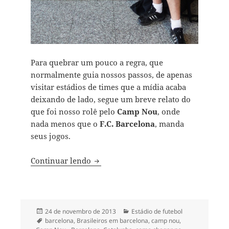
Para quebrar um pouco a regra, que
normalmente guia nossos passos, de apenas
visitar estádios de times que a mídia acaba
deixando de lado, segue um breve relato do
que foi nosso rolê pelo
Camp Nou
, onde
nada menos que o
F.C. Barcelona
, manda
seus jogos.
Sobre o futebol em Barcelona
Continuar lendo
Publicado
Categorias
24 de novembro de 2013
Estádio de futebol
em
Tags
barcelona
,
Brasileiros em barcelona
,
camp nou
,