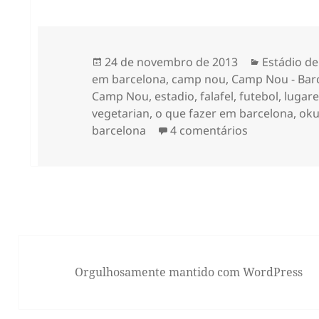
Publicado
Categoria
24 de novembro de 2013
Estádio de
em
em barcelona
,
camp nou
,
Camp Nou - Bar
Camp Nou
,
estadio
,
falafel
,
futebol
,
lugare
vegetarian
,
o que fazer em barcelona
,
oku
em Sobre o f
barcelona
4 comentários
Orgulhosamente mantido com WordPress