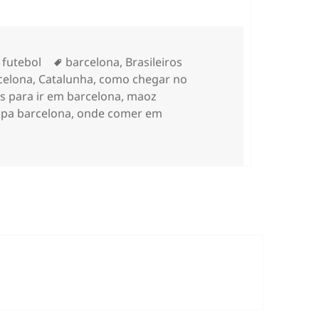
s
Tags
 futebol
barcelona
,
Brasileiros
celona
,
Catalunha
,
como chegar no
s para ir em barcelona
,
maoz
pa barcelona
,
onde comer em
utebol em Barcelona