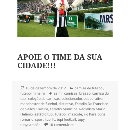
APOIE O TIME DA SUA
CIDADE!!!
Publicado
Categorias
10 de dezembro de 2012
camisa de futebol
,
em
Tags
futebol mineiro
as mil camisas
,
brasao
,
camisa do
tupi
,
coleção de camisas
,
colecionador
,
cooperativa
manchester de futebol
,
distintivo
,
Estádio Dr. Francisco
de Salles Oliveira
,
Estádio Municipal Radialista Mario
Helênio
,
estádio tupi
,
futebol
,
mascote
,
rio Paraibúna
,
romário
,
sport
,
tupi fc
,
tupi football
,
tupy
,
em 147- Camisa do Tupi F.C. – MG
tupynambás
10 comentários