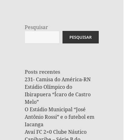
Pesquisar
PESQUISAR
Posts recentes
231- Camisa do América-RN
Estádio Olímpico do
Ibirapuera “Ícaro de Castro
Melo”
O Estádio Municipal “José
Antônio Rossi” e o futebol em
Iacanga
Avaí FC 2×0 Clube Náutico
Capibaribe – Série B do