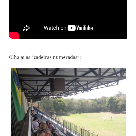
Olha aí as “cadeiras numeradas”: