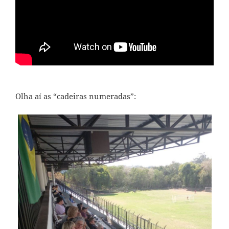
Olha aí as “cadeiras numeradas”: