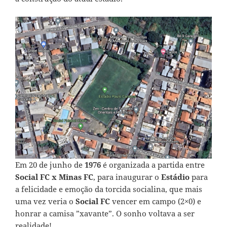
Em 20 de junho de
1976
é organizada a partida entre
Social FC x Minas FC
, para inaugurar o
Estádio
para
a felicidade e emoção da torcida socialina, que mais
uma vez veria o
Social FC
vencer em campo (2×0) e
honrar a camisa ”xavante”. O sonho voltava a ser
realidade!