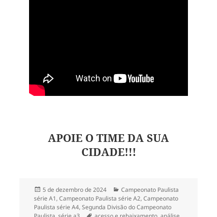
APOIE O TIME DA SUA
CIDADE!!!
Publicado
Categorias
5 de dezembro de 2024
Campeonato Paulista
em
série A1
,
Campeonato Paulista série A2
,
Campeonato
Paulista série A4
,
Segunda Divisão do Campeonato
Tags
Paulista
,
série a3
acesso e rebaixamento
,
análise