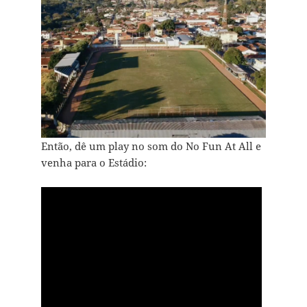
Então, dê um play no som do No Fun At All e
venha para o Estádio: