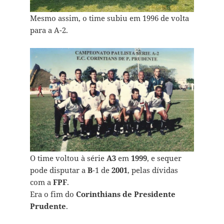
Mesmo assim, o time subiu em 1996 de volta
para a A-2.
O time voltou à série
A3
em
1999
, e sequer
pode disputar a
B
-1 de
2001
, pelas dívidas
com a
FPF
.
Era o fim do
Corinthians de Presidente
Prudente
.