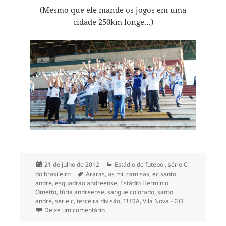
(Mesmo que ele mande os jogos em uma
cidade 250km longe…)
Publicado
Categorias
21 de julho de 2012
Estádio de futebol
,
série C
em
Tags
do brasileiro
Araras
,
as mil camisas
,
ec santo
andre
,
esquadrao andreense
,
Estádio Hermínio
Ometto
,
fúria andreense
,
sangue colorado
,
santo
andré
,
série c
,
terceira divisão
,
TUDA
,
Vila Nova - GO
em Santo André 0x0 Vila Nova-GO (Série C
Deixe um comentário