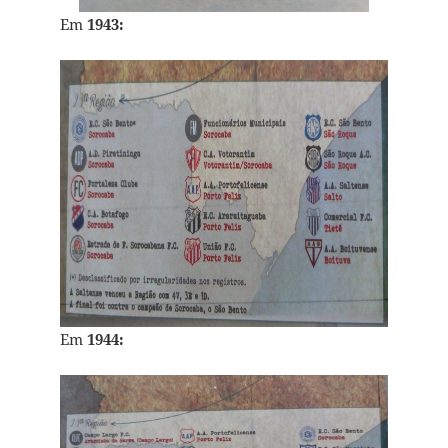
Em
1943:
Em
1944: