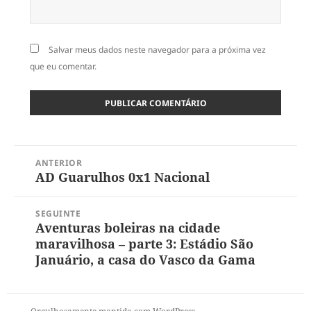
Salvar meus dados neste navegador para a próxima vez
que eu comentar.
Navegação
ANTERIOR
de
AD Guarulhos 0x1 Nacional
Post
Post
anterior:
SEGUINTE
Aventuras boleiras na cidade
Próximo
maravilhosa – parte 3: Estádio São
post:
Januário, a casa do Vasco da Gama