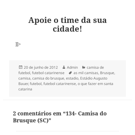
Apoie o time da sua
cidade!
]]>
Publicado
Autor
Categorias
20 de junho de 2012
Admin
camisa de
em
Tags
futebol
,
futebol catarinense
as mil camisas
,
Brusque
,
camisa
,
camisa do brusque
,
estadio
,
Estádio Augusto
Bauer
,
futebol
,
futebol catarinense
,
o que fazer em santa
catarina
2 comentários em “134- Camisa do
Brusque (SC)”