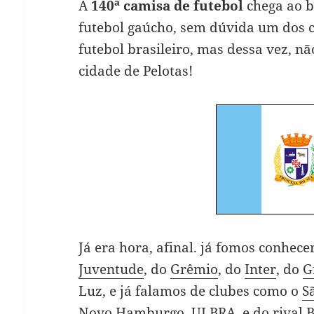
A
140ª camisa de futebol
chega ao b
futebol gaúcho, sem dúvida um dos 
futebol brasileiro, mas dessa vez, nã
cidade de Pelotas!
Já era hora, afinal. já fomos conhece
Juventude
, do
Grêmio
, do
Inter
, do
G
Luz, e já falamos de clubes como o
S
Novo Hamburgo
,
ULBRA
e do rival
B