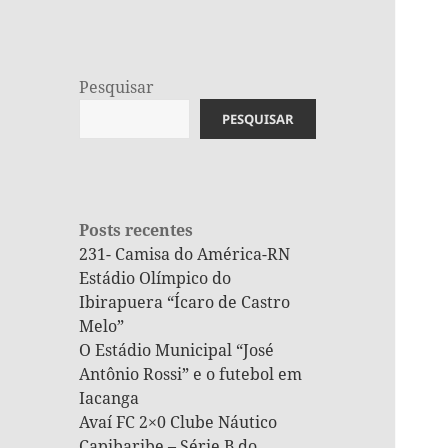
Pesquisar
PESQUISAR
Posts recentes
231- Camisa do América-RN
Estádio Olímpico do
Ibirapuera “Ícaro de Castro
Melo”
O Estádio Municipal “José
Antônio Rossi” e o futebol em
Iacanga
Avaí FC 2×0 Clube Náutico
Capibaribe – Série B do