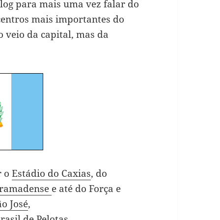
log para mais uma vez falar do
centros mais importantes do
o veio da capital, mas da
r o
Estádio do Caxias
, do
ramadense
e até do Força e
ão José
,
rasil de Pelotas
…