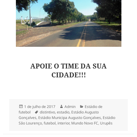
APOIE O TIME DA SUA
CIDADE!!!
Publicado
Autor
Categorias
1 de julho de 2017
Admin
Estádio de
em
Tags
futebol
distintivo
,
estadio
,
Estádio Augusto
Gonçalves
,
Estádio Municipa Augusto Gonçalves
,
Estádio
São Lourenço
,
futebol
,
interior
,
Mundo Novo FC
,
Urupês