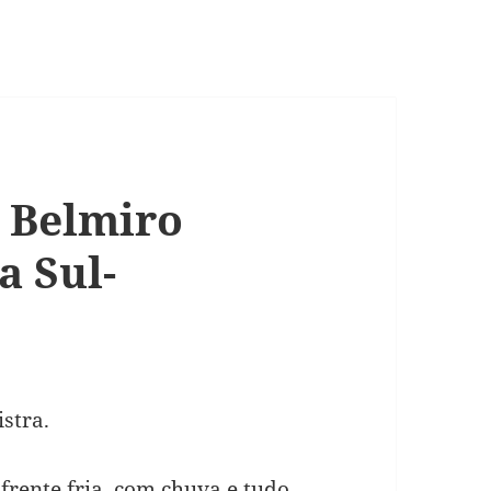
a Belmiro
a Sul-
istra.
frente fria, com chuva e tudo