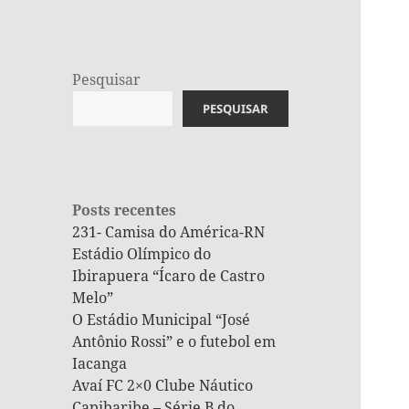
Pesquisar
PESQUISAR
Posts recentes
231- Camisa do América-RN
Estádio Olímpico do
Ibirapuera “Ícaro de Castro
Melo”
O Estádio Municipal “José
Antônio Rossi” e o futebol em
Iacanga
Avaí FC 2×0 Clube Náutico
Capibaribe – Série B do