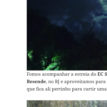
Fomos acompanhar a estreia do
EC 
Resende
, no RJ e aproveitamos pa
que fica ali pertinho para curtir um