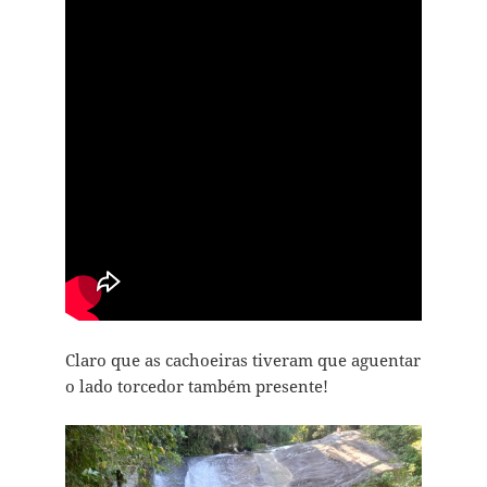
Claro que as cachoeiras tiveram que aguentar
o lado torcedor também presente!