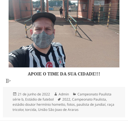
APOIE O TIME DA SUA CIDADE!!!
]]>
Publicado
Autor
Categorias
21 de junho de 2022
Admin
Campeonato Paulista
em
Tags
série b
,
Estádio de futebol
2022
,
Campeonato Paulista
,
estádio doutor hermínio hometto
,
fotos
,
paulista de jundiaí
,
raça
tricolor
,
torcida
,
União São Joao de Araras