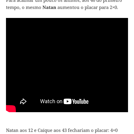
Para acalmar um pouco os ânimos, aos 46 do primeiro
tempo, o mesmo
Natan
aumentou o placar para 2×0.
Natan aos 12 e Caíque aos 43 fechariam o placar: 4×0