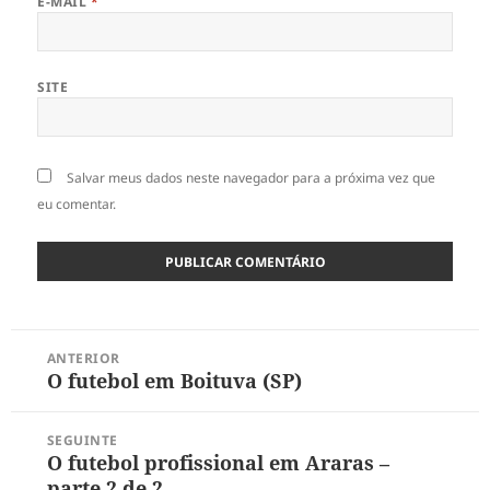
E-MAIL
*
SITE
Salvar meus dados neste navegador para a próxima vez que
eu comentar.
Navegação
ANTERIOR
de
O futebol em Boituva (SP)
Post
Post
anterior:
SEGUINTE
O futebol profissional em Araras –
Próximo
parte 2 de 2
post: