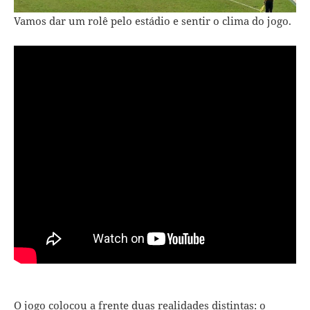
Vamos dar um rolê pelo estádio e sentir o clima do jogo.
O jogo colocou a frente duas realidades distintas: o