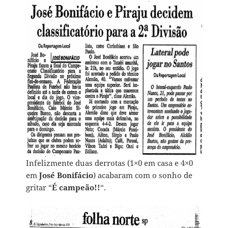
Infelizmente duas derrotas (1×0 em casa e 4×0
em
José Bonifácio
) acabaram com o sonho de
gritar “
É campeão!!
“.