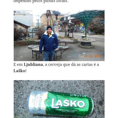
impedido pelos punks locais.
E em
Ljubliana
, a cerveja que dá as cartas é a
Laško
!