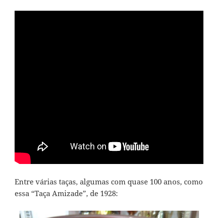
Entre várias taças, algumas com quase 100 anos, como
essa “Taça Amizade”, de 1928: