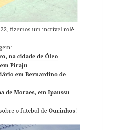
22, fizemos um incrível rolê
.
agem:
ro, na cidade de Óleo
 em Piraju
viário em Bernardino de
ba de Moraes, em Ipaussu
sobre o futebol de
Ourinhos
!