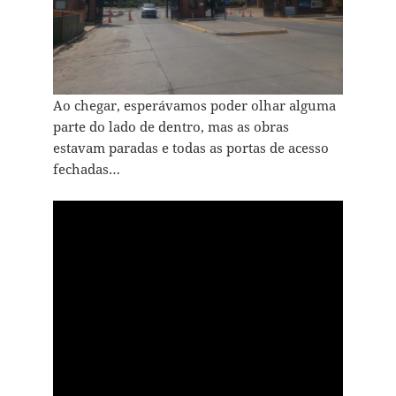
Ao chegar, esperávamos poder olhar alguma
parte do lado de dentro, mas as obras
estavam paradas e todas as portas de acesso
fechadas…