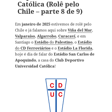
Católica (Rolê pelo
Chile – parte 8 de 9)
Em
janeiro de 2025
estivemos de rolê pelo
Chile e já falamos aqui sobre
Viña del Mar
,
Valparaíso
,
Algarrobo
,
Curacaví
, e em
Santiago o
Estádio
do
Palestino
, o
Estádio
do
CD Ferroviários
e o
Estádio La Florida
,
hoje é dia de falar do
Estádio San Carlos de
Apoquindo
, a casa do
Club Deportivo
Universidad Católica
!