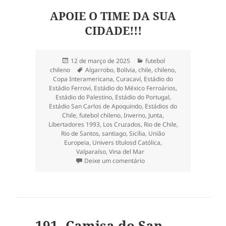
APOIE O TIME DA SUA
CIDADE!!!
Publicado
Categorias
12 de março de 2025
futebol
em
Tags
chileno
Algarrobo
,
Bolívia
,
chile
,
chileno
,
Copa Interamericana
,
Curacaví
,
Estádio do
Estádio Ferrovi
,
Estádio do México Ferroários
,
Estádio do Palestino
,
Estádio do Portugal
,
Estádio San Carlos de Apoquindo
,
Estádios do
Chile
,
futebol chileno
,
Inverno
,
Junta
,
Libertadores 1993
,
Los Cruzados
,
Rio de Chile
,
Rio de Santos
,
santiago
,
Sicília
,
União
Europeia
,
Univers títulosd Católica
,
Valparaíso
,
Vina del Mar
em O Estádio San Carlos de A
Deixe um comentário
191- Camisa do San