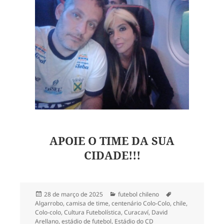
APOIE O TIME DA SUA
CIDADE!!!
Publicado
Categorias
Tags
28 de março de 2025
futebol chileno
em
Algarrobo
,
camisa de time
,
centenário Colo-Colo
,
chile
,
Colo-colo
,
Cultura Futebolística
,
Curacaví
,
David
Arellano
,
estádio de futebol
,
Estádio do CD