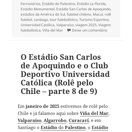
Ferroviários
,
Estádio do Palestino
,
Estádio La Florida
,
Estádio Monumental
,
Estádio San Carlos de Apoquindo
,
estádios da América do Sul
,
futebol chileno
,
Macul
,
rolê
futebol
,
santiago
,
tour futebolístico
,
Turismo Esportivo
,
Universidad Católica
,
Valparaíso
,
viagem 2025
,
Viagem
em O Estádio Mo
futebolística
,
Viña del Mar
Deixe um comentário
O Estádio San Carlos
de Apoquindo e o Club
Deportivo Universidad
Católica (Rolê pelo
Chile – parte 8 de 9)
Em
janeiro de 2025
estivemos de rolê pelo
Chile e já falamos aqui sobre
Viña del Mar
,
Valparaíso
,
Algarrobo
,
Curacaví
, e em
Santiago o
Estádio
do
Palestino
, o
Estádio