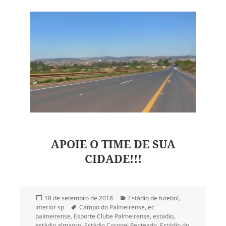
APOIE O TIME DE SUA
CIDADE!!!
Publicado
Categorias
18 de setembro de 2018
Estádio de futebol
,
em
Tags
interior sp
Campo do Palmeirense
,
ec
palmeirense
,
Esporte Clube Palmeirense
,
estadio
,
estádio almagro
,
Estádio Coronel Penteado
,
Estádio do