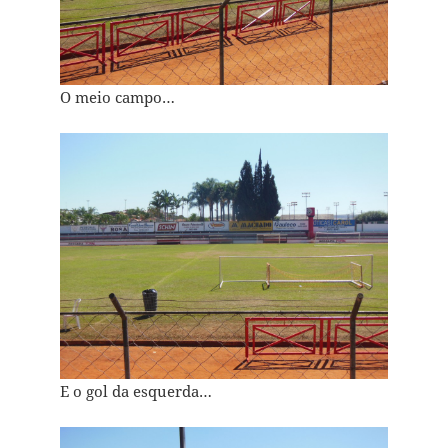
O meio campo…
E o gol da esquerda…