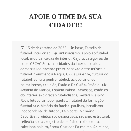
APOIE O TIME DA SUA
CIDADE!!!
Publicado
Categorias
15 de dezembro de 2025
base
,
Estádio de
em
Tags
futebol
,
interior sp
antirracismo
,
apoio ao futebol
local
,
arquibancadas do interior
,
Cajuru
,
categorias de
base
,
CECAC Serrana
,
cidades do interior paulista
,
comercial de ribeirão preto
,
conexão entre música e
futebol
,
Consciência Negra
,
CR Cajuruense
,
cultura do
futebol
,
cultura punk e futebol
,
ec operário
,
ec
palmeirense
,
ec união
,
Estádio Dr Guião
,
Estádio Luiz
Antônio de Mattos
,
Estádio Palma Travassos
,
estádios
do interior
,
exploração futebolística
,
Festival Caipiro
Rock
,
futebol amador paulista
,
futebol de formação
,
futebol raiz
,
história do futebol paulista
,
jornalismo
independente de futebol
,
LG Sports
,
Memória
Esportiva
,
projetos socioesportivos
,
racismo estrutural
,
reflexão social
,
registro de estádios
,
rolê boleiro
,
rolezinho boleiro
,
Santa Cruz das Palmeiras
,
Selminha
,