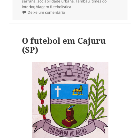
serrana
,
sociabilidade urbana
,
Tambaú
,
times do
interior
,
Viagem futebolística
em O futebol em Serrana (SP)
Deixe um comentário
O futebol em Cajuru
(SP)