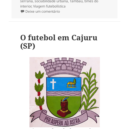
serrana
,
sociabilidade urbana
,
Tambaú
,
times do
interior
,
Viagem futebolística
em O futebol em Serrana (SP)
Deixe um comentário
O futebol em Cajuru
(SP)