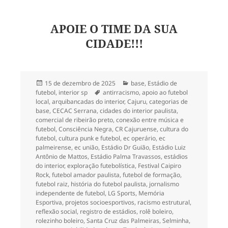
APOIE O TIME DA SUA
CIDADE!!!
Publicado
Categorias
15 de dezembro de 2025
base
,
Estádio de
em
Tags
futebol
,
interior sp
antirracismo
,
apoio ao futebol
local
,
arquibancadas do interior
,
Cajuru
,
categorias de
base
,
CECAC Serrana
,
cidades do interior paulista
,
comercial de ribeirão preto
,
conexão entre música e
futebol
,
Consciência Negra
,
CR Cajuruense
,
cultura do
futebol
,
cultura punk e futebol
,
ec operário
,
ec
palmeirense
,
ec união
,
Estádio Dr Guião
,
Estádio Luiz
Antônio de Mattos
,
Estádio Palma Travassos
,
estádios
do interior
,
exploração futebolística
,
Festival Caipiro
Rock
,
futebol amador paulista
,
futebol de formação
,
futebol raiz
,
história do futebol paulista
,
jornalismo
independente de futebol
,
LG Sports
,
Memória
Esportiva
,
projetos socioesportivos
,
racismo estrutural
,
reflexão social
,
registro de estádios
,
rolê boleiro
,
rolezinho boleiro
,
Santa Cruz das Palmeiras
,
Selminha
,