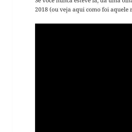
Se você nunca esteve lá, dá uma ol
2018 (ou veja aqui como foi aquele r