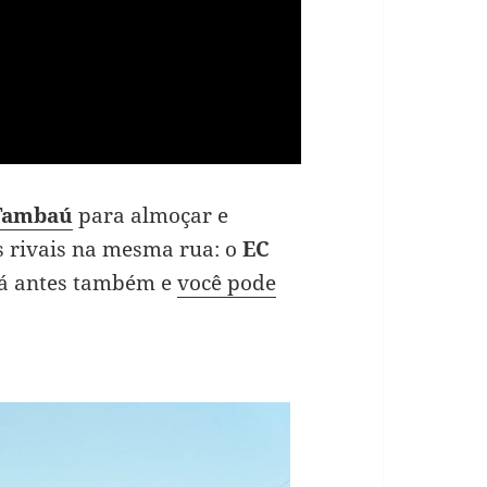
Tambaú
para almoçar e
s rivais na mesma rua: o
EC
lá antes também e
você pode