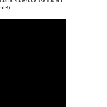
hada no vídeo que fizemos em
ole!)