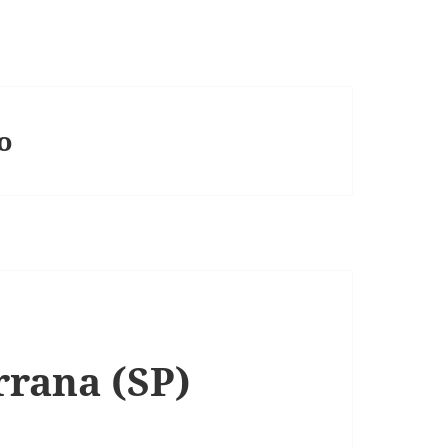
o
rrana (SP)