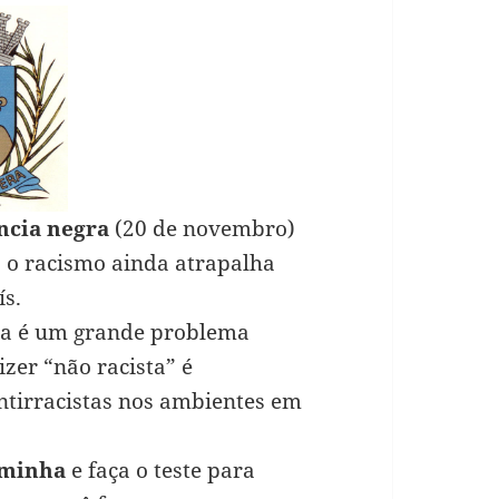
ência negra
(20 de novembro)
o o racismo ainda atrapalha
s.
nda é um grande problema
izer “não racista” é
ntirracistas nos ambientes em
lminha
e faça o teste para