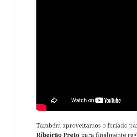
Também aproveitamos o feriado para
Ribeirão Preto
para finalmente reg