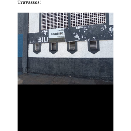
Travassos
!