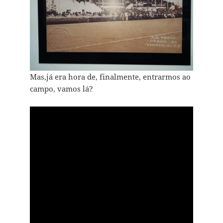
Mas,já era hora de, finalmente, entrarmos ao
campo, vamos lá?