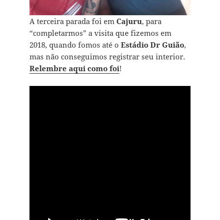
A terceira parada foi em
Cajuru
, para
“completarmos” a visita que fizemos em
2018, quando fomos até o
Estádio Dr Guião
,
mas não conseguimos registrar seu interior.
Relembre aqui como foi
!