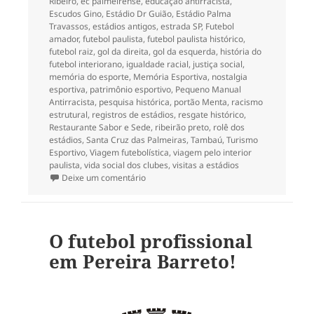
Ribeiro
,
ec palmeirense
,
educação antirracista
,
Escudos Gino
,
Estádio Dr Guião
,
Estádio Palma
Travassos
,
estádios antigos
,
estrada SP
,
Futebol
amador
,
futebol paulista
,
futebol paulista histórico
,
futebol raiz
,
gol da direita
,
gol da esquerda
,
história do
futebol interiorano
,
igualdade racial
,
justiça social
,
memória do esporte
,
Memória Esportiva
,
nostalgia
esportiva
,
patrimônio esportivo
,
Pequeno Manual
Antirracista
,
pesquisa histórica
,
portão Menta
,
racismo
estrutural
,
registros de estádios
,
resgate histórico
,
Restaurante Sabor e Sede
,
ribeirão preto
,
rolê dos
estádios
,
Santa Cruz das Palmeiras
,
Tambaú
,
Turismo
Esportivo
,
Viagem futebolística
,
viagem pelo interior
paulista
,
vida social dos clubes
,
visitas a estádios
em O futebol em Cajuru (SP)
Deixe um comentário
O futebol profissional
em Pereira Barreto!