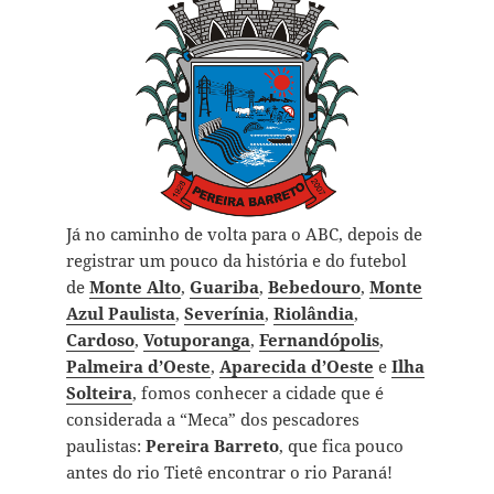
Já no caminho de volta para o ABC, depois de
registrar um pouco da história e do futebol
de
Monte Alto
,
Guariba
,
Bebedouro
,
Monte
Azul Paulista
,
Severínia
,
Riolândia
,
Cardoso
,
Votuporanga
,
Fernandópolis
,
Palmeira d’Oeste
,
Aparecida d’Oeste
e
Ilha
Solteira
, fomos conhecer a cidade que é
considerada a “Meca” dos pescadores
paulistas:
Pereira Barreto
, que fica pouco
antes do rio Tietê encontrar o rio Paraná!