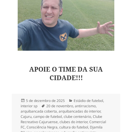
APOIE O TIME DA SUA
CIDADE!!!
Publicado
Categorias
5 de dezembro de 2025
Estádio de futebol
,
em
Tags
interior sp
20 de novembro
,
antirracismo
,
arquibancada coberta
,
arquibancadas do interior
,
Cajuru
,
campo de futebol
,
clube centenário
,
Clube
Recreativo Cajuruense
,
clubes do interior
,
Comercial
FC
,
Consciência Negra
,
cultura do futebol
,
Djamila