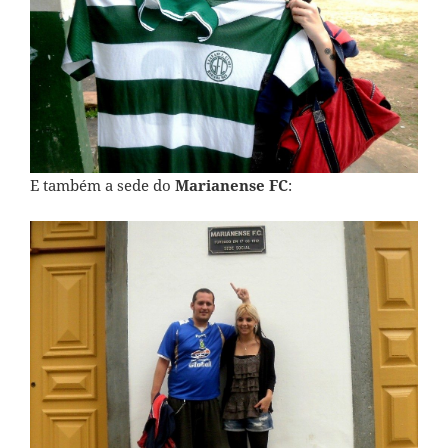
E também a sede do
Marianense FC
: