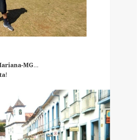
ariana-MG
…
ta
!