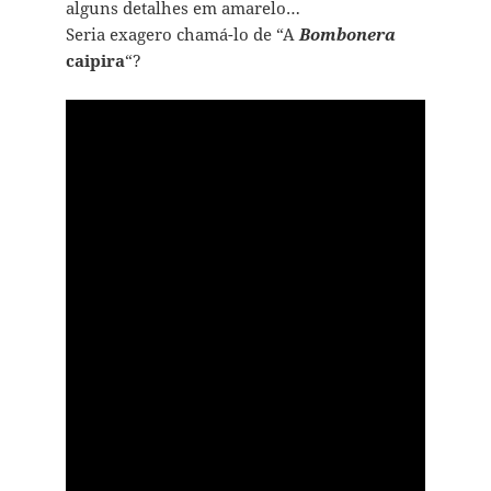
alguns detalhes em amarelo…
Seria exagero chamá-lo de “A
Bombonera
caipira
“?