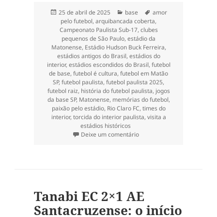
Publicado
Categorias
Tags
25 de abril de 2025
base
amor
em
pelo futebol
,
arquibancada coberta
,
Campeonato Paulista Sub-17
,
clubes
pequenos de São Paulo
,
estádio da
Matonense
,
Estádio Hudson Buck Ferreira
,
estádios antigos do Brasil
,
estádios do
interior
,
estádios escondidos do Brasil
,
futebol
de base
,
futebol é cultura
,
futebol em Matão
SP
,
futebol paulista
,
futebol paulista 2025
,
futebol raiz
,
história do futebol paulista
,
jogos
da base SP
,
Matonense
,
memórias do futebol
,
paixão pelo estádio
,
Rio Claro FC
,
times do
interior
,
torcida do interior paulista
,
visita a
estádios históricos
em De volta ao Estádio Hudso
Deixe um comentário
Tanabi EC 2×1 AE
Santacruzense: o início