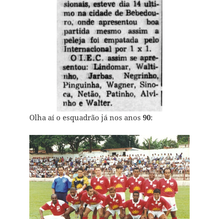
Olha aí o esquadrão já nos anos
90
: