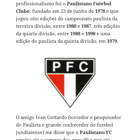
profissionalismo foi o
Paulistano Futebol
Clube
, fundado em 23 de junho de
1978
e que
jogou oito edições do campeonato paulista da
terceira divisão, entre
1980
e
1987
, três edições
da quarta divisão, entre
1988
e
1990
e uma
edição do paulista da quinta divisão, em
1979
.
O amigo Ivan Gottardo (torcedor e pesquisador
do Paulista e grande conhecedor do futebol
jundiaiense) me disse que o
Paulistano FC
existiu até o começo dos anos 90 e que até